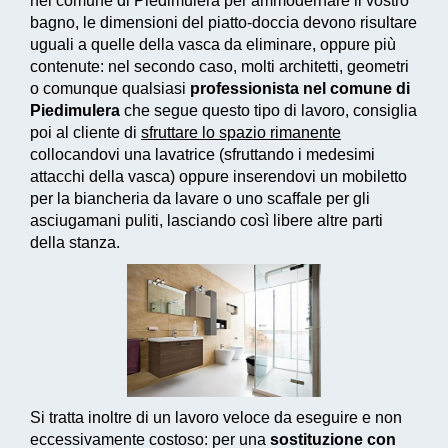
nel comune di Piedimulera per ammodernare il vostro
bagno, le dimensioni del piatto-doccia devono risultare
uguali a quelle della vasca da eliminare, oppure più
contenute: nel secondo caso, molti architetti, geometri
o comunque qualsiasi
professionista nel comune di
Piedimulera
che segue questo tipo di lavoro, consiglia
poi al cliente di
sfruttare lo spazio rimanente
collocandovi una lavatrice (sfruttando i medesimi
attacchi della vasca) oppure inserendovi un mobiletto
per la biancheria da lavare o uno scaffale per gli
asciugamani puliti, lasciando così libere altre parti
della stanza.
Si tratta inoltre di un
lavoro veloce da eseguire e non
eccessivamente costoso
: per una
sostituzione con