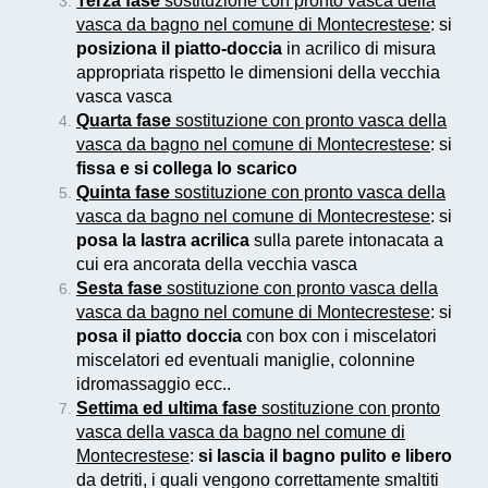
Terza fase
sostituzione con pronto vasca della
vasca da bagno nel comune di Montecrestese
: si
posiziona il piatto-doccia
in acrilico di misura
appropriata rispetto le dimensioni della vecchia
vasca vasca
Quarta fase
sostituzione con pronto vasca della
vasca da bagno nel comune di Montecrestese
: si
fissa e si collega lo scarico
Quinta fase
sostituzione con pronto vasca della
vasca da bagno nel comune di Montecrestese
: si
posa la lastra acrilica
sulla parete intonacata a
cui era ancorata della vecchia vasca
Sesta fase
sostituzione con pronto vasca della
vasca da bagno nel comune di Montecrestese
: si
posa il piatto doccia
con box con i miscelatori
miscelatori ed eventuali maniglie, colonnine
idromassaggio ecc..
Settima ed ultima fase
sostituzione con pronto
vasca della vasca da bagno nel comune di
Montecrestese
:
si lascia il bagno pulito e libero
da detriti, i quali vengono correttamente smaltiti