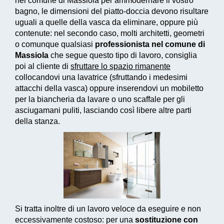
nel comune di Massiola per ammodernare il vostro
bagno, le dimensioni del piatto-doccia devono risultare
uguali a quelle della vasca da eliminare, oppure più
contenute: nel secondo caso, molti architetti, geometri
o comunque qualsiasi
professionista nel comune di
Massiola
che segue questo tipo di lavoro, consiglia
poi al cliente di
sfruttare lo spazio rimanente
collocandovi una lavatrice (sfruttando i medesimi
attacchi della vasca) oppure inserendovi un mobiletto
per la biancheria da lavare o uno scaffale per gli
asciugamani puliti, lasciando così libere altre parti
della stanza.
Si tratta inoltre di un
lavoro veloce da eseguire e non
eccessivamente costoso
: per una
sostituzione con