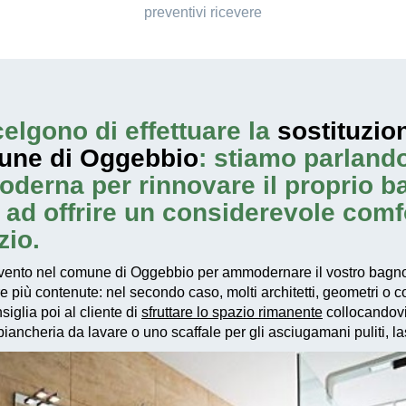
preventivi ricevere
elgono di effettuare la
sostituzio
une di Oggebbio
: stiamo parland
oderna per rinnovare il proprio 
e ad offrire un considerevole comf
zio.
vento
nel comune di Oggebbio per ammodernare il vostro bagno, 
re più contenute: nel secondo caso, molti architetti, geometri o
iglia poi al cliente di
sfruttare lo spazio rimanente
collocandovi 
ancheria da lavare o uno scaffale per gli asciugamani puliti, las