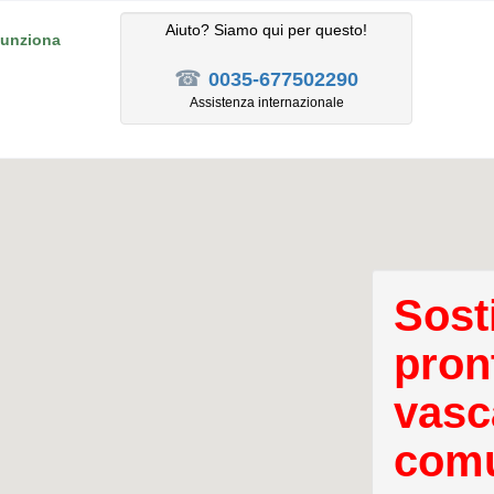
Aiuto? Siamo qui per questo!
unziona
☎
0035-677502290
Assistenza internazionale
Sost
pron
vasc
comu