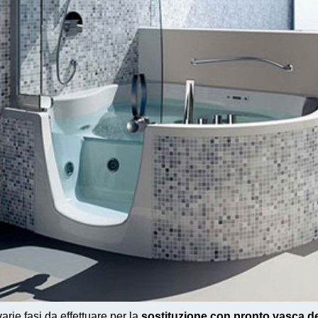
rie fasi da effettuare per la
sostituzione con pronto vasca d