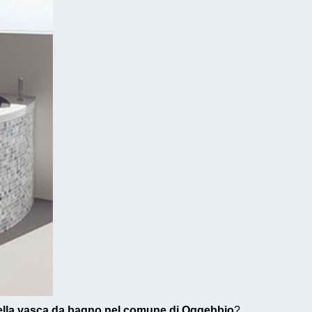
ella vasca da bagno nel comune di Oggebbio
?