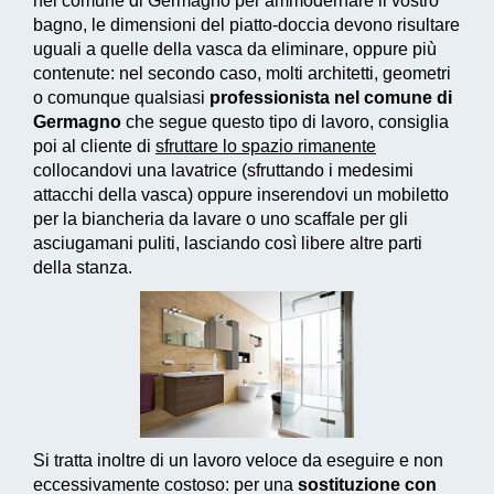
nel comune di Germagno per ammodernare il vostro
bagno, le dimensioni del piatto-doccia devono risultare
uguali a quelle della vasca da eliminare, oppure più
contenute: nel secondo caso, molti architetti, geometri
o comunque qualsiasi
professionista nel comune di
Germagno
che segue questo tipo di lavoro, consiglia
poi al cliente di
sfruttare lo spazio rimanente
collocandovi una lavatrice (sfruttando i medesimi
attacchi della vasca) oppure inserendovi un mobiletto
per la biancheria da lavare o uno scaffale per gli
asciugamani puliti, lasciando così libere altre parti
della stanza.
Si tratta inoltre di un
lavoro veloce da eseguire e non
eccessivamente costoso
: per una
sostituzione con