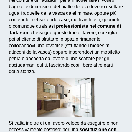
nel comune di Tadasuni per ammodernare il vostro
bagno, le dimensioni del piatto-doccia devono risultare
uguali a quelle della vasca da eliminare, oppure più
contenute: nel secondo caso, molti architetti, geometri
o comunque qualsiasi
professionista nel comune di
Tadasuni
che segue questo tipo di lavoro, consiglia
poi al cliente di
sfruttare lo spazio rimanente
collocandovi una lavatrice (sfruttando i medesimi
attacchi della vasca) oppure inserendovi un mobiletto
per la biancheria da lavare o uno scaffale per gli
asciugamani puliti, lasciando così libere altre parti
della stanza.
Si tratta inoltre di un
lavoro veloce da eseguire e non
eccessivamente costoso
: per una
sostituzione con