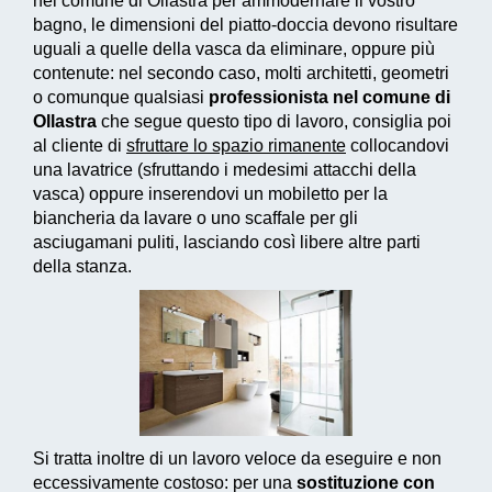
nel comune di Ollastra per ammodernare il vostro
bagno, le dimensioni del piatto-doccia devono risultare
uguali a quelle della vasca da eliminare, oppure più
contenute: nel secondo caso, molti architetti, geometri
o comunque qualsiasi
professionista nel comune di
Ollastra
che segue questo tipo di lavoro, consiglia poi
al cliente di
sfruttare lo spazio rimanente
collocandovi
una lavatrice (sfruttando i medesimi attacchi della
vasca) oppure inserendovi un mobiletto per la
biancheria da lavare o uno scaffale per gli
asciugamani puliti, lasciando così libere altre parti
della stanza.
Si tratta inoltre di un
lavoro veloce da eseguire e non
eccessivamente costoso
: per una
sostituzione con