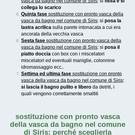
vasca da bagno nel comune di Siris
: si
fissa e si
collega lo scarico
Quinta fase
sostituzione con pronto vasca della
vasca da bagno nel comune di Siris
: si
posa la
lastra acrilica
sulla parete intonacata a cui era
ancorata della vecchia vasca
Sesta fase
sostituzione con pronto vasca della
vasca da bagno nel comune di Siris
: si
posa il
piatto doccia
con box con i miscelatori
miscelatori ed eventuali maniglie, colonnine
idromassaggio ecc..
Settima ed ultima fase
sostituzione con pronto
vasca della vasca da bagno nel comune di Siris
:
si lascia il bagno pulito e libero
da detriti, i
quali vengono correttamente smaltiti
sostituzione con pronto vasca
della vasca da bagno nel comune
di Siris
: perché sceglierla