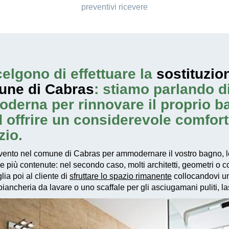
preventivi ricevere
elgono di effettuare la
sostituzio
une di Cabras
: stiamo parlando d
oderna per rinnovare il proprio 
ad offrire un considerevole comfor
zio.
vento
nel comune di Cabras per ammodernare il vostro bagno, le
re più contenute: nel secondo caso, molti architetti, geometri o
ia poi al cliente di
sfruttare lo spazio rimanente
collocandovi una
ancheria da lavare o uno scaffale per gli asciugamani puliti, las