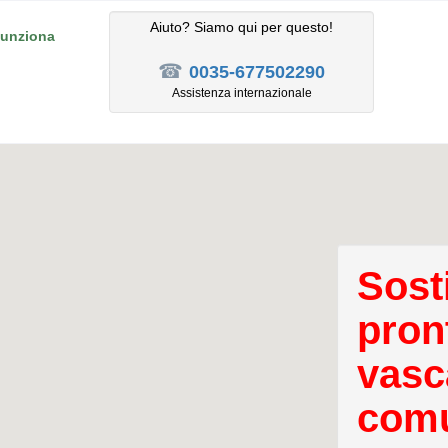
Aiuto? Siamo qui per questo!
unziona
☎
0035-677502290
Assistenza internazionale
Sost
pron
vasc
comu