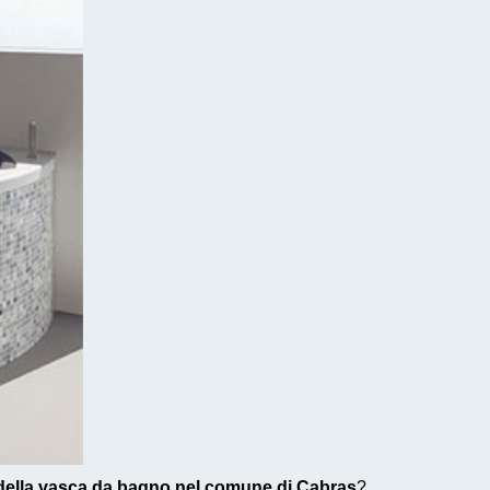
della vasca da bagno nel comune di Cabras
?