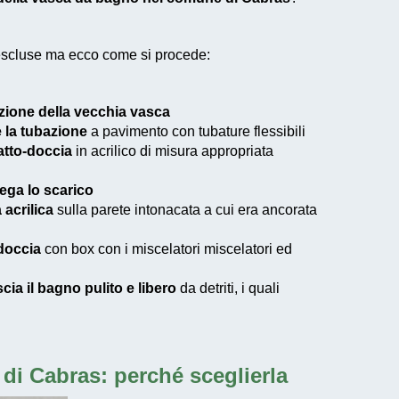
 escluse ma ecco come si procede:
zione della vecchia vasca
e la tubazione
a pavimento con tubature flessibili
iatto-doccia
in acrilico di misura appropriata
lega lo scarico
 acrilica
sulla parete intonacata a cui era ancorata
 doccia
con box con i miscelatori miscelatori ed
scia il bagno pulito e libero
da detriti, i quali
 di Cabras
: perché sceglierla