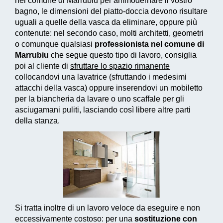
nel comune di Marrubiu per ammodernare il vostro
bagno, le dimensioni del piatto-doccia devono risultare
uguali a quelle della vasca da eliminare, oppure più
contenute: nel secondo caso, molti architetti, geometri
o comunque qualsiasi
professionista nel comune di
Marrubiu
che segue questo tipo di lavoro, consiglia
poi al cliente di
sfruttare lo spazio rimanente
collocandovi una lavatrice (sfruttando i medesimi
attacchi della vasca) oppure inserendovi un mobiletto
per la biancheria da lavare o uno scaffale per gli
asciugamani puliti, lasciando così libere altre parti
della stanza.
Si tratta inoltre di un
lavoro veloce da eseguire e non
eccessivamente costoso
: per una
sostituzione con