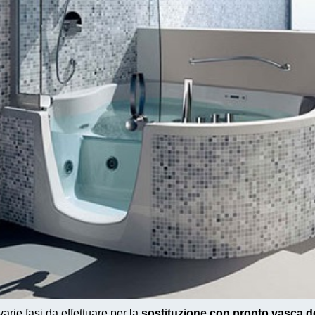
rie fasi da effettuare per la
sostituzione con pronto vasca d