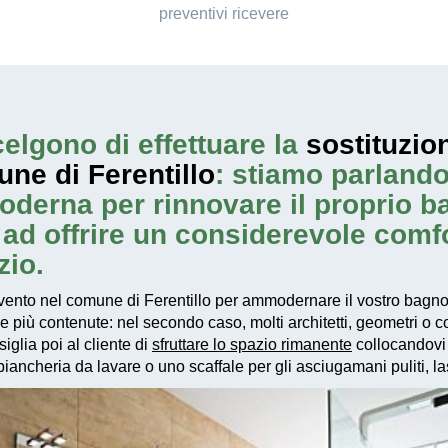
preventivi ricevere
elgono di effettuare la
sostituzio
ne di Ferentillo
: stiamo parlando
oderna per rinnovare il proprio 
re ad offrire un considerevole com
zio.
vento
nel comune di Ferentillo per ammodernare il vostro bagno,
re più contenute: nel secondo caso, molti architetti, geometri o
iglia poi al cliente di
sfruttare lo spazio rimanente
collocandovi 
ancheria da lavare o uno scaffale per gli asciugamani puliti, las