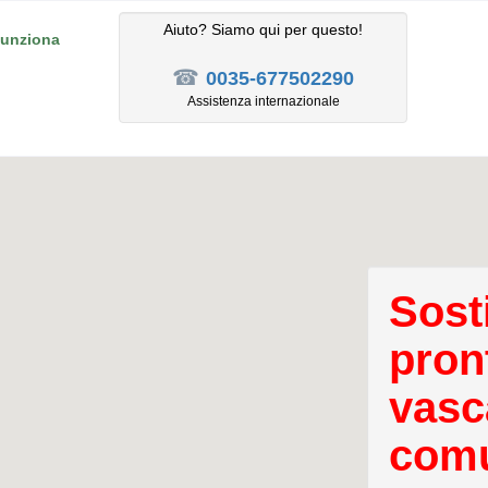
Aiuto? Siamo qui per questo!
unziona
☎
0035-677502290
Assistenza internazionale
Sost
pron
vasc
comu