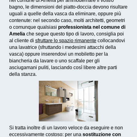
nel comune di Amelia per ammodernare il vostro
bagno, le dimensioni del piatto-doccia devono risultare
uguali a quelle della vasca da eliminare, oppure più
contenute: nel secondo caso, molti architetti, geometri
o comunque qualsiasi
professionista nel comune di
Amelia
che segue questo tipo di lavoro, consiglia poi
al cliente di
sfruttare lo spazio rimanente
collocandovi
una lavatrice (sfruttando i medesimi attacchi della
vasca) oppure inserendovi un mobiletto per la
biancheria da lavare o uno scaffale per gli
asciugamani puliti, lasciando così libere altre parti
della stanza.
Si tratta inoltre di un
lavoro veloce da eseguire e non
eccessivamente costoso
: per una
sostituzione con