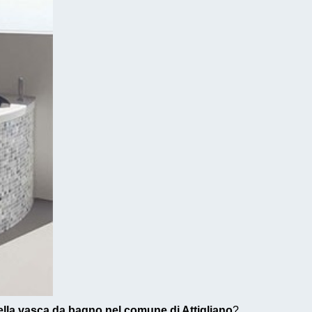
ella vasca da bagno nel comune di Attigliano
?