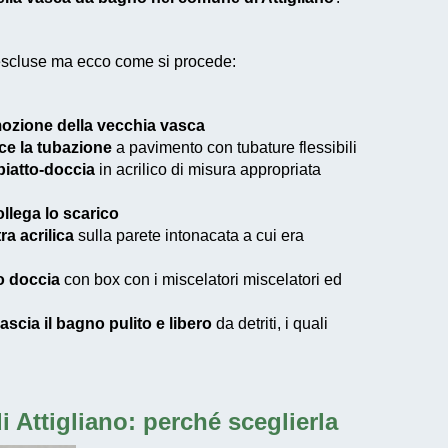
 escluse ma ecco come si procede:
mozione della vecchia vasca
sce la tubazione
a pavimento con tubature flessibili
 piatto-doccia
in acrilico di misura appropriata
ollega lo scarico
ra acrilica
sulla parete intonacata a cui era
to doccia
con box con i miscelatori miscelatori ed
lascia il bagno pulito e libero
da detriti, i quali
 Attigliano
: perché sceglierla