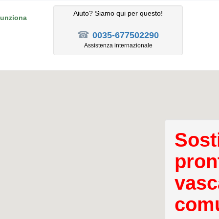
Aiuto? Siamo qui per questo!
unziona
☎
0035-677502290
Assistenza internazionale
Sost
pron
vasc
comu