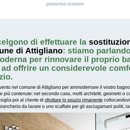
preventivi ricevere
elgono di effettuare la
sostituzio
ne di Attigliano
: stiamo parlando
oderna per rinnovare il proprio 
re ad offrire un considerevole com
zio.
vento
nel comune di Attigliano per ammodernare il vostro bagno,
re più contenute: nel secondo caso, molti architetti, geometri o
iglia poi al cliente di
sfruttare lo spazio rimanente
collocandovi 
ancheria da lavare o uno scaffale per gli asciugamani puliti, las