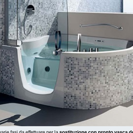
rie fasi da effettuare per la
sostituzione con pronto vasca d