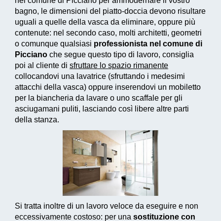
nel comune di Picciano per ammodernare il vostro
bagno, le dimensioni del piatto-doccia devono risultare
uguali a quelle della vasca da eliminare, oppure più
contenute: nel secondo caso, molti architetti, geometri
o comunque qualsiasi
professionista nel comune di
Picciano
che segue questo tipo di lavoro, consiglia
poi al cliente di
sfruttare lo spazio rimanente
collocandovi una lavatrice (sfruttando i medesimi
attacchi della vasca) oppure inserendovi un mobiletto
per la biancheria da lavare o uno scaffale per gli
asciugamani puliti, lasciando così libere altre parti
della stanza.
Si tratta inoltre di un
lavoro veloce da eseguire e non
eccessivamente costoso
: per una
sostituzione con