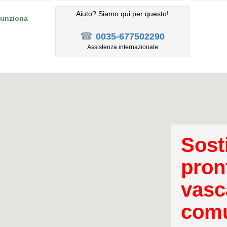
Aiuto? Siamo qui per questo!
unziona
☎
0035-677502290
Assistenza internazionale
Sost
pron
vasc
comu