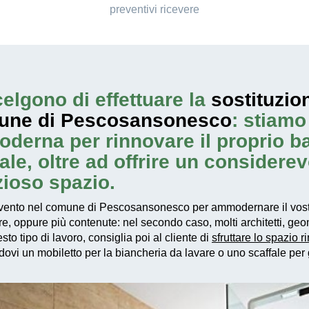
preventivi ricevere
elgono di effettuare la
sostituzio
mune di Pescosansonesco
: stiamo
oderna per rinnovare il proprio 
e, oltre ad offrire un considerev
zioso spazio.
vento
nel comune di Pescosansonesco per ammodernare il vostr
are, oppure più contenute: nel secondo caso, molti architetti, g
o tipo di lavoro, consiglia poi al cliente di
sfruttare lo spazio 
vi un mobiletto per la biancheria da lavare o uno scaffale per gl