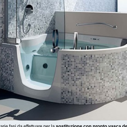
rie fasi da effettuare per la
sostituzione con pronto vasca d