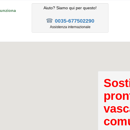
Aiuto? Siamo qui per questo!
unziona
☎
0035-677502290
Assistenza internazionale
Sost
pron
vasc
comu