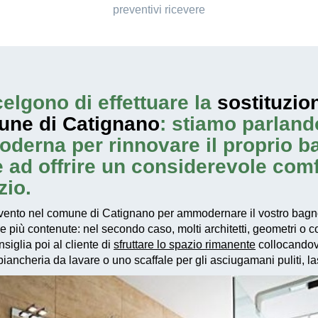
preventivi ricevere
elgono di effettuare la
sostituzio
une di Catignano
: stiamo parland
oderna per rinnovare il proprio 
re ad offrire un considerevole com
zio.
vento
nel comune di Catignano per ammodernare il vostro bagno,
re più contenute: nel secondo caso, molti architetti, geometri o
siglia poi al cliente di
sfruttare lo spazio rimanente
collocandovi
ancheria da lavare o uno scaffale per gli asciugamani puliti, las