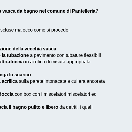
a vasca da bagno nel comune di Pantelleria
?
 escluse ma ecco come si procede:
zione della vecchia vasca
e la tubazione
a pavimento con tubature flessibili
iatto-doccia
in acrilico di misura appropriata
lega lo scarico
 acrilica
sulla parete intonacata a cui era ancorata
 doccia
con box con i miscelatori miscelatori ed
scia il bagno pulito e libero
da detriti, i quali