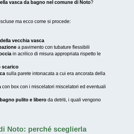
ella vasca da bagno nel comune di Noto
?
 escluse ma ecco come si procede:
della vecchia vasca
ubazione
a pavimento con tubature flessibili
doccia
in acrilico di misura appropriata rispetto le
o scarico
ica
sulla parete intonacata a cui era ancorata della
a
con box con i miscelatori miscelatori ed eventuali
l bagno pulito e libero
da detriti, i quali vengono
di Noto
: perché sceglierla