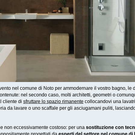
vento
nel comune di Noto per ammodernare il vostro bagno, le di
contenute: nel secondo caso, molti architetti, geometri o comun
l cliente di
sfruttare lo spazio rimanente
collocandovi una lavatri
a da lavare o uno scaffale per gli asciugamani puliti, lasciando c
 e non eccessivamente costoso
: per una
sostituzione con tec
ppositamente progettati
da
esperti del settore nel comune di