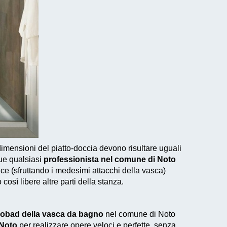
mensioni del piatto-doccia devono risultare uguali
que qualsiasi
professionista nel comune di Noto
ce (sfruttando i medesimi attacchi della vasca)
osì libere altre parti della stanza.
nobad della vasca da bagno
nel comune di Noto
 Noto
per
realizzare
opere veloci e perfette
, senza