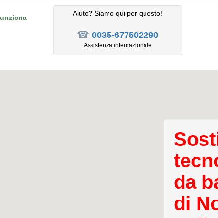
Aiuto? Siamo qui per questo!
unziona
☎
0035-677502290
Assistenza internazionale
Sost
tecn
da b
di N