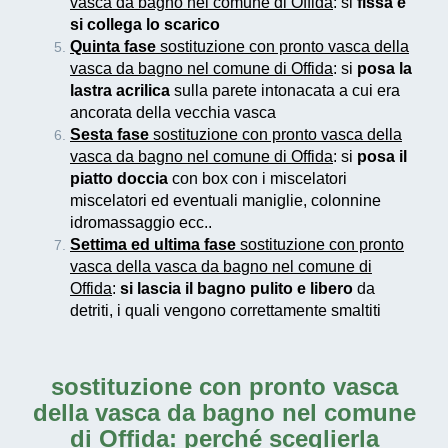
vasca da bagno nel comune di Offida
: si
fissa e
si collega lo scarico
Quinta fase
sostituzione con pronto vasca della
vasca da bagno nel comune di Offida
: si
posa la
lastra acrilica
sulla parete intonacata a cui era
ancorata della vecchia vasca
Sesta fase
sostituzione con pronto vasca della
vasca da bagno nel comune di Offida
: si
posa il
piatto doccia
con box con i miscelatori
miscelatori ed eventuali maniglie, colonnine
idromassaggio ecc..
Settima ed ultima fase
sostituzione con pronto
vasca della vasca da bagno nel comune di
Offida
:
si lascia il bagno pulito e libero
da
detriti, i quali vengono correttamente smaltiti
sostituzione con pronto vasca
della vasca da bagno nel comune
di Offida
: perché sceglierla