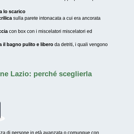
ga lo scarico
rilica
sulla parete intonacata a cui era ancorata
ccia
con box con i miscelatori miscelatori ed
a il bagno pulito e libero
da detriti, i quali vengono
one Lazio
: perché sceglierla
esenza di persone in età avanzata o comunque con