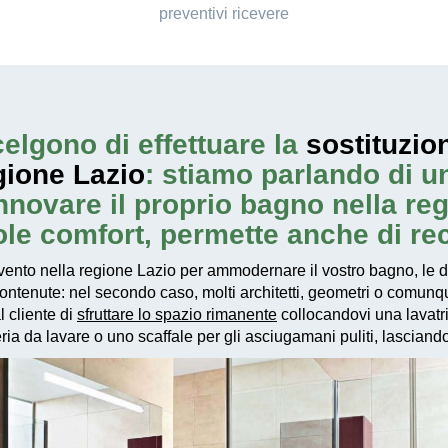
preventivi ricevere
elgono di effettuare la
sostituzio
gione Lazio
: stiamo parlando di 
novare il proprio bagno nella regi
ole comfort, permette anche di re
vento
nella regione Lazio per ammodernare il vostro bagno, le d
contenute: nel secondo caso, molti architetti, geometri o comun
l cliente di
sfruttare lo spazio rimanente
collocandovi una lavatri
a da lavare o uno scaffale per gli asciugamani puliti, lasciando c