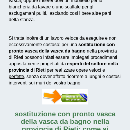
vasca) oppure inserendovi un mobiletto per la
biancheria da lavare o uno scaffale per gli
asciugamani puliti, lasciando così libere altre parti
della stanza.
Si tratta inoltre di un
lavoro veloce da eseguire e non
eccessivamente costoso
: per una
sostituzione con
pronto vasca della vasca da bagno
nella provincia
di Rieti possono infatti essere impiegati
procedimenti
appositamente progettati
da
esperti del settore nella
provincia di Rieti
per
realizzare
opere veloci e
perfette
, senza dover affatto ricorrere a lunghi e costosi
interventi sui muri del vostro bagno.
sostituzione con pronto vasca
della vasca da bagno nella
provincia di Rieti: come si