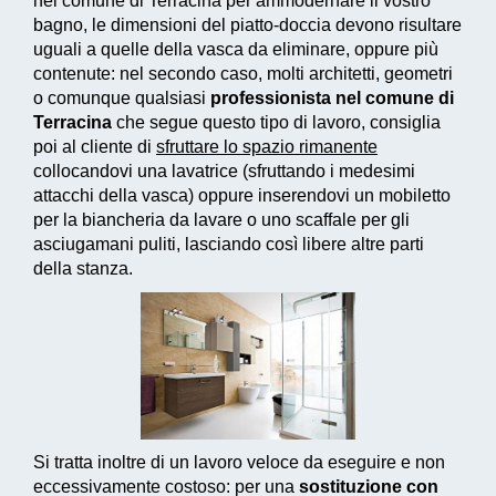
nel comune di Terracina per ammodernare il vostro
bagno, le dimensioni del piatto-doccia devono risultare
uguali a quelle della vasca da eliminare, oppure più
contenute: nel secondo caso, molti architetti, geometri
o comunque qualsiasi
professionista nel comune di
Terracina
che segue questo tipo di lavoro, consiglia
poi al cliente di
sfruttare lo spazio rimanente
collocandovi una lavatrice (sfruttando i medesimi
attacchi della vasca) oppure inserendovi un mobiletto
per la biancheria da lavare o uno scaffale per gli
asciugamani puliti, lasciando così libere altre parti
della stanza.
Si tratta inoltre di un
lavoro veloce da eseguire e non
eccessivamente costoso
: per una
sostituzione con