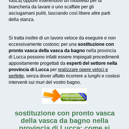
vasca) oppure inserendovi un mobiletto per la
biancheria da lavare o uno scaffale per gli
asciugamani puliti, lasciando così libere altre parti
della stanza.
Si tratta inoltre di un
lavoro veloce da eseguire e non
eccessivamente costoso
: per una
sostituzione con
pronto vasca della vasca da bagno
nella provincia
di Lucca possono infatti essere impiegati
procedimenti
appositamente progettati
da
esperti del settore nella
provincia di Lucca
per
realizzare
opere veloci e
perfette
, senza dover affatto ricorrere a lunghi e costosi
interventi sui muri del vostro bagno.
sostituzione con pronto vasca
della vasca da bagno nella
provincia di Lucca: come si