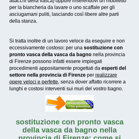
attacchi della vasca) oppure inserendovi un mobiletto
per la biancheria da lavare o uno scaffale per gli
asciugamani puliti, lasciando così libere altre parti
della stanza.
Si tratta inoltre di un
lavoro veloce da eseguire e non
eccessivamente costoso
: per una
sostituzione con
pronto vasca della vasca da bagno
nella provincia
di Firenze possono infatti essere impiegati
procedimenti appositamente progettati
da
esperti del
settore nella provincia di Firenze
per
realizzare
opere veloci e perfette
, senza dover affatto ricorrere a
lunghi e costosi interventi sui muri del vostro bagno.
sostituzione con pronto vasca
della vasca da bagno nella
provincia di Firenze: come si