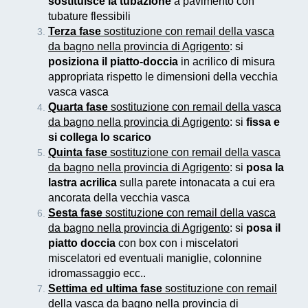
sostituisce la tubazione
a pavimento con
tubature flessibili
Terza fase
sostituzione con remail della vasca
da bagno nella provincia di Agrigento
: si
posiziona il piatto-doccia
in acrilico di misura
appropriata rispetto le dimensioni della vecchia
vasca vasca
Quarta fase
sostituzione con remail della vasca
da bagno nella provincia di Agrigento
: si
fissa e
si collega lo scarico
Quinta fase
sostituzione con remail della vasca
da bagno nella provincia di Agrigento
: si
posa la
lastra acrilica
sulla parete intonacata a cui era
ancorata della vecchia vasca
Sesta fase
sostituzione con remail della vasca
da bagno nella provincia di Agrigento
: si
posa il
piatto doccia
con box con i miscelatori
miscelatori ed eventuali maniglie, colonnine
idromassaggio ecc..
Settima ed ultima fase
sostituzione con remail
della vasca da bagno nella provincia di