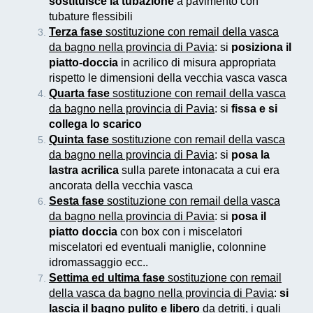
sostituisce la tubazione
a pavimento con
tubature flessibili
Terza fase
sostituzione con remail della vasca
da bagno nella provincia di Pavia
: si
posiziona il
piatto-doccia
in acrilico di misura appropriata
rispetto le dimensioni della vecchia vasca vasca
Quarta fase
sostituzione con remail della vasca
da bagno nella provincia di Pavia
: si
fissa e si
collega lo scarico
Quinta fase
sostituzione con remail della vasca
da bagno nella provincia di Pavia
: si
posa la
lastra acrilica
sulla parete intonacata a cui era
ancorata della vecchia vasca
Sesta fase
sostituzione con remail della vasca
da bagno nella provincia di Pavia
: si
posa il
piatto doccia
con box con i miscelatori
miscelatori ed eventuali maniglie, colonnine
idromassaggio ecc..
Settima ed ultima fase
sostituzione con remail
della vasca da bagno nella provincia di Pavia
:
si
lascia il bagno pulito e libero
da detriti, i quali