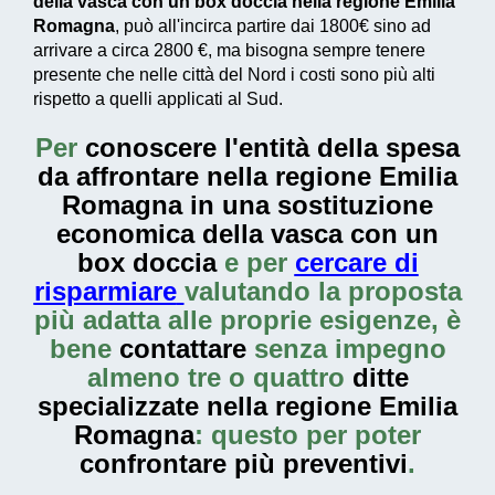
della vasca con un box doccia nella regione Emilia
Romagna
, può all'incirca partire dai
1800€
sino ad
arrivare a circa
2800 €
, ma bisogna sempre tenere
presente che nelle città del Nord i costi sono più alti
rispetto a quelli applicati al Sud.
Per
conoscere l'entità della
spesa
da affrontare nella regione Emilia
Romagna in una sostituzione
economica della vasca con un
box doccia
e per
cercare di
risparmiare
valutando la proposta
più adatta alle proprie esigenze, è
bene
contattare
senza impegno
almeno tre o quattro
ditte
specializzate nella regione Emilia
Romagna
: questo per poter
confrontare più preventivi
.