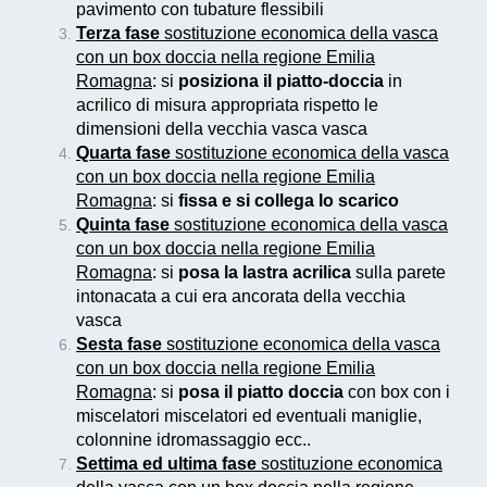
pavimento con tubature flessibili
Terza fase
sostituzione economica della vasca
con un box doccia nella regione Emilia
Romagna
: si
posiziona il piatto-doccia
in
acrilico di misura appropriata rispetto le
dimensioni della vecchia vasca vasca
Quarta fase
sostituzione economica della vasca
con un box doccia nella regione Emilia
Romagna
: si
fissa e si collega lo scarico
Quinta fase
sostituzione economica della vasca
con un box doccia nella regione Emilia
Romagna
: si
posa la lastra acrilica
sulla parete
intonacata a cui era ancorata della vecchia
vasca
Sesta fase
sostituzione economica della vasca
con un box doccia nella regione Emilia
Romagna
: si
posa il piatto doccia
con box con i
miscelatori miscelatori ed eventuali maniglie,
colonnine idromassaggio ecc..
Settima ed ultima fase
sostituzione economica