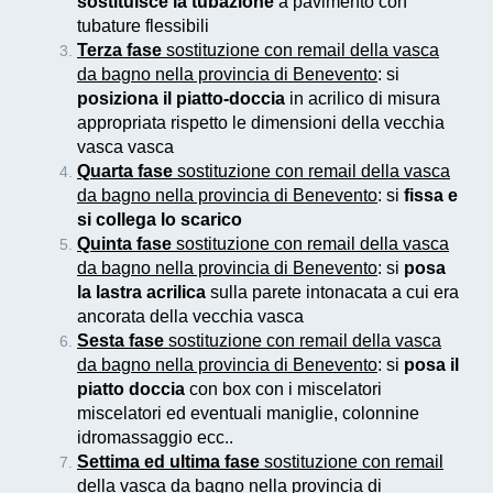
sostituisce la tubazione
a pavimento con
tubature flessibili
Terza fase
sostituzione con remail della vasca
da bagno nella provincia di Benevento
: si
posiziona il piatto-doccia
in acrilico di misura
appropriata rispetto le dimensioni della vecchia
vasca vasca
Quarta fase
sostituzione con remail della vasca
da bagno nella provincia di Benevento
: si
fissa e
si collega lo scarico
Quinta fase
sostituzione con remail della vasca
da bagno nella provincia di Benevento
: si
posa
la lastra acrilica
sulla parete intonacata a cui era
ancorata della vecchia vasca
Sesta fase
sostituzione con remail della vasca
da bagno nella provincia di Benevento
: si
posa il
piatto doccia
con box con i miscelatori
miscelatori ed eventuali maniglie, colonnine
idromassaggio ecc..
Settima ed ultima fase
sostituzione con remail
della vasca da bagno nella provincia di