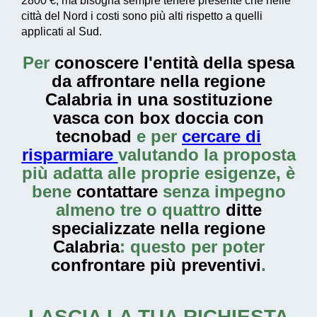
2800 €
, ma bisogna sempre tenere presente che nelle
città del Nord i costi sono più alti rispetto a quelli
applicati al Sud.
Per
conoscere l'entità della
spesa
da affrontare nella regione
Calabria in una sostituzione
vasca con box doccia con
tecnobad
e per
cercare di
risparmiare
valutando la proposta
più adatta alle proprie esigenze, è
bene
contattare
senza impegno
almeno tre o quattro
ditte
specializzate nella regione
Calabria
: questo per poter
confrontare più preventivi
.
LASCIA LA TUA RICHIESTA